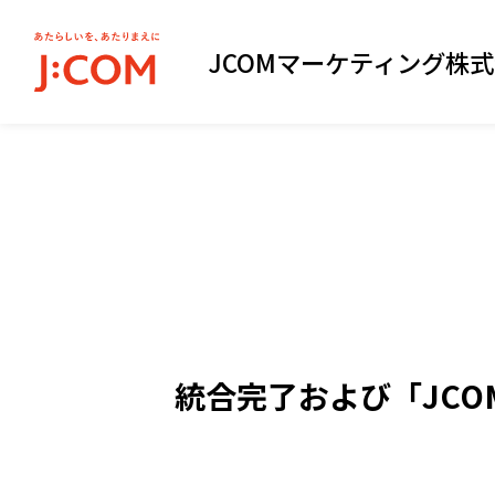
JCOMマーケティング
株式
統合完了および
「JC